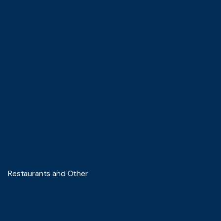
Blue Sky Premier Pontianak
Blue Sky Premier Samarinda
Blue Sky Premier Pekanbaru
Blue Sky Premier Palembang
Blue Sky Lounge Batam
Blue Sky Premier Surabaya T-1
Blue Sky Premier Surabaya T-2
Blue Sky Premier Lounge Makassar
Blue Sky Premier Lounge Bali
Restaurants and Other
Sambal & Spice
Ita Suki