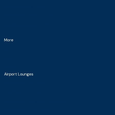
Blue Sky Hotel Balikpapan
Blue Sky Pandurata Boutique Hotel
Blue Sky Hotel Petamburan
More
About Us
News
Contact Us
Airport Lounges
Blue Sky Premier Jakarta T-1C
Blue Sky Premier Jakarta T 2
Blue Sky Premier Jakarta T 3 Domestic
Blue Sky Premier Balikpapan