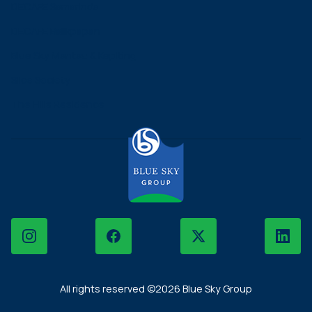
DECAFE Samarinda
DECAFE Balikpapan
Blue Sky Mantau & Kepiting
Slice Society
The Hills Residence
Instagram
Facebook
X
LinkedIn
All rights reserved ©2026 Blue Sky Group