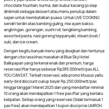
chocolate fountain, kurma, dan bubur kacang ijo siap
dinikmati sebagai dessert atau menu penutup dalam
sajian untuk membatalkan puasa. Untuk LIVE COOKING
sendiri terdiri atas kambing guling, mie ayam bakso,
angkringan, gorengan, sushi roll, tengkleng kambing,
assorted pasta, nasi goreng teppanyaki, steam boat /
suki, dan ice cream.
Dengan begitu banyak menu yang disajikan dan tentunya
dengan cita rasa khas masakan di Blue Sky Hotel
Balikpapan yang terkenal enak dan premium, harga
reservasi iftar hanya sebesar Rp285.000nett/pax ALL
YOU CAN EAT. Terkait reservasi, ada promo khusus yaitu
early-bird discount cukup bayar Rp.250.000nett/pax
hingga tanggal 1 Maret 2025 dan yang mendaftar minimal
10 orang akan mendapatkan 1 free pax iftar yang berlaku
kelipatan. Setiap orang yang reservasi (tidak termasuk 1
pax free) akan mendapatkan 1 kupon doorprize UMROH.