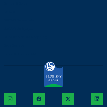
Sambal & Spice
Ita Suki
DECAFE Samarinda
DECAFE Balikpapan
Blue Sky Mantau & Kepiting
Slice Society
The Hills Residence