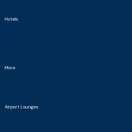
Hotels
Blue Sky Hotel Balikpapan
Blue Sky Pandurata Boutique Hotel
Blue Sky Hotel Petamburan
More
About Us
News
Contact Us
Airport Lounges
Blue Sky Premier Jakarta T-1C
Blue Sky Premier Jakarta T 2