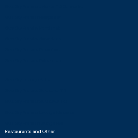
Blue Sky Premier Jakarta T 3 Domestic
Blue Sky Premier Balikpapan
Blue Sky Premier Pontianak
Blue Sky Premier Samarinda
Blue Sky Premier Pekanbaru
Blue Sky Premier Palembang
Blue Sky Lounge Batam
Blue Sky Premier Surabaya T-1
Blue Sky Premier Surabaya T-2
Blue Sky Premier Lounge Makassar
Blue Sky Premier Lounge Bali
Restaurants and Other